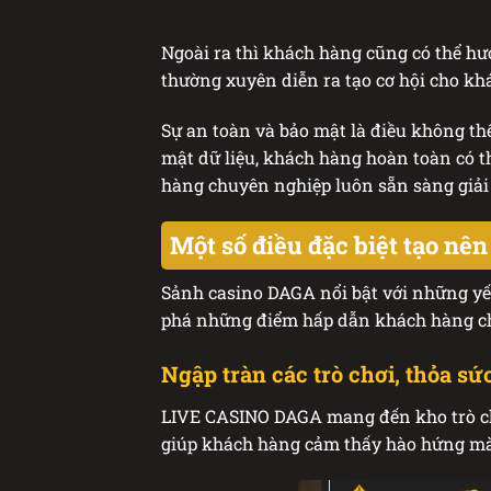
Ngoài ra thì khách hàng cũng có thể hưở
thường xuyên diễn ra tạo cơ hội cho kh
Sự an toàn và bảo mật là điều không th
mật dữ liệu, khách hàng hoàn toàn có th
hàng chuyên nghiệp luôn sẵn sàng giải
Một số điều đặc biệt tạo n
Sảnh casino DAGA nổi bật với những yếu
phá những điểm hấp dẫn khách hàng chỉ
Ngập tràn các trò chơi, thỏa s
LIVE CASINO DAGA mang đến kho trò chơ
giúp khách hàng cảm thấy hào hứng mà 