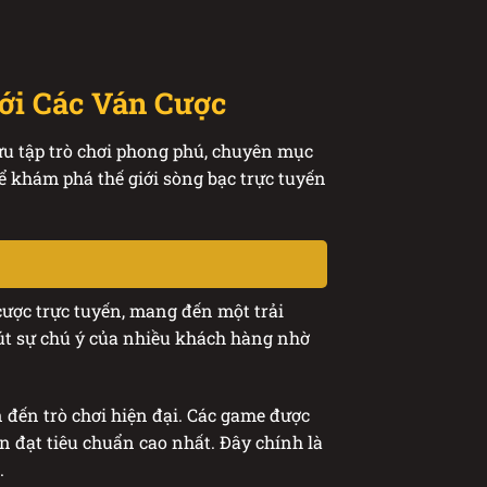
i Các Ván Cược
ưu tập trò chơi phong phú, chuyên mục
 khám phá thế giới sòng bạc trực tuyến
 cược trực tuyến, mang đến một trải
út sự chú ý của nhiều khách hàng nhờ
 đến trò chơi hiện đại. Các game được
 đạt tiêu chuẩn cao nhất. Đây chính là
.