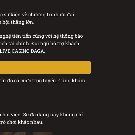
c sự kiện về chương trình ưu đãi
 hội thắng lớn.
nghệ tiên tiến cùng với hệ thống bảo
ịch tài chính. Đội ngũ hỗ trợ khách
i LIVE CASINO DAGA.
 tín đồ cá cược trực tuyến. Cúng khám
 hội viên. Sự đa dạng này không chỉ
trò chơi khác nhau.