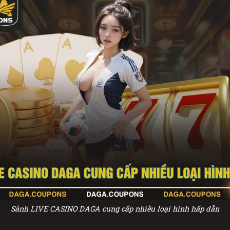
Sảnh LIVE CASINO DAGA cung cấp nhiều loại hình hấp dẫn