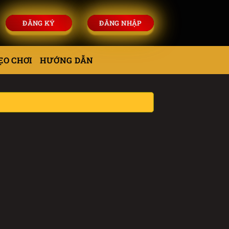
ĐĂNG KÝ
ĐĂNG NHẬP
ẸO CHƠI
HƯỚNG DẪN