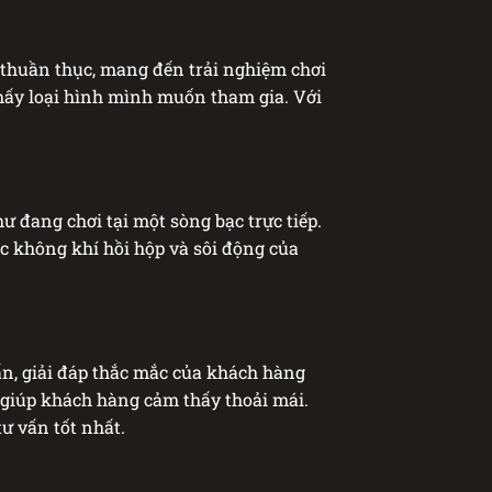
 thuần thục, mang đến trải nghiệm chơi
thấy loại hình mình muốn tham gia. Với
 đang chơi tại một sòng bạc trực tiếp.
 không khí hồi hộp và sôi động của
ấn, giải đáp thắc mắc của khách hàng
ỉ giúp khách hàng cảm thấy thoải mái.
ư vấn tốt nhất.