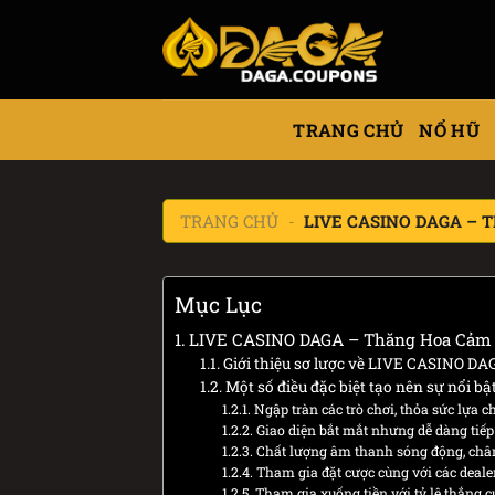
Chuyển
đến
nội
dung
TRANG CHỦ
NỔ HŨ
TRANG CHỦ
-
LIVE CASINO DAGA – 
Mục Lục
LIVE CASINO DAGA – Thăng Hoa Cảm 
Giới thiệu sơ lược về LIVE CASINO D
Một số điều đặc biệt tạo nên sự nổi 
Ngập tràn các trò chơi, thỏa sức lựa 
Giao diện bắt mắt nhưng dễ dàng tiếp
Chất lượng âm thanh sóng động, châ
Tham gia đặt cược cùng với các deal
Tham gia xuống tiền với tỷ lệ thắng c