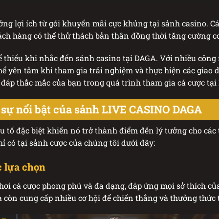
ng lợi ích từ gói khuyến mãi cực khủng tại sảnh casino. Cá
ách hàng có thể thử thách bản thân đồng thời tăng cường cơ
ể thiếu khi nhắc đến sảnh casino tại DAGA. Với nhiều công 
ể yên tâm khi tham gia trải nghiệm và thực hiện các giao d
 đáp thắc mắc của bạn trong quá trình tham gia cá cược tạ
ên sự nổi bật của sảnh LIVE CASINO DAGA
 tố đặc biệt khiến nó trở thành điểm đến lý tưởng cho các
 có tại sảnh cược của chúng tôi dưới đây:
ức lựa chọn
i cá cược phong phú và đa dạng, đáp ứng mọi sở thích của
còn cung cấp nhiều cơ hội để chiến thắng và thưởng thức 