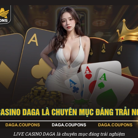
LIVE CASINO DAGA là chuyên mục đáng trải nghiệm