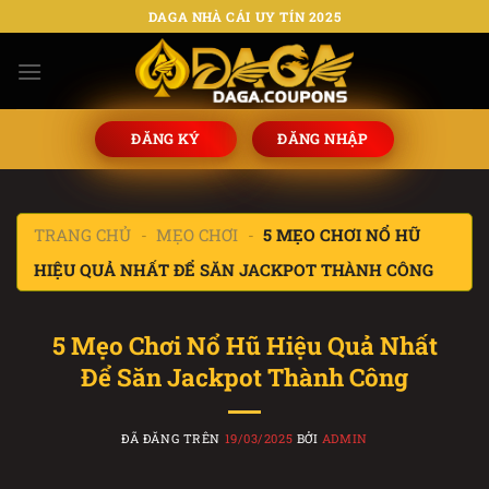
Chuyển
DAGA NHÀ CÁI UY TÍN 2025
đến
nội
dung
ĐĂNG KÝ
ĐĂNG NHẬP
TRANG CHỦ
-
MẸO CHƠI
-
5 MẸO CHƠI NỔ HŨ
HIỆU QUẢ NHẤT ĐỂ SĂN JACKPOT THÀNH CÔNG
5 Mẹo Chơi Nổ Hũ Hiệu Quả Nhất
Để Săn Jackpot Thành Công
ĐÃ ĐĂNG TRÊN
19/03/2025
BỞI
ADMIN