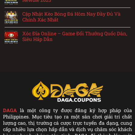
Cập Nhật Kèo Bóng Đá Hôm Nay Đầy Đủ Và
Chính Xác Nhất
Xóc Đĩa Online – Game Đổi Thưởng Quốc Dân,
Siêu Hấp Dẫn
DAGA
là một công ty được đăng ký hợp pháp của
Philippines. Mục tiêu tạo ra một sân chơi giải trí chất
lượng cao, thị trường cá cược trực tuyến đa dạng, cung
cấp nhiều lựa chọn hấp dẫn và dịch vụ chăm sóc khách