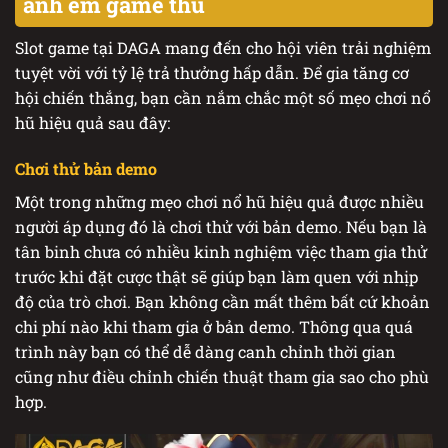
anh em game thủ
Slot game tại DAGA mang đến cho hội viên trải nghiệm
tuyệt vời với tỷ lệ trả thưởng hấp dẫn. Để gia tăng cơ
hội chiến thắng, bạn cần nắm chắc một số mẹo chơi nổ
hũ hiệu quả sau đây:
Chơi thử bản demo
Một trong những mẹo chơi nổ hũ hiệu quả được nhiều
người áp dụng đó là chơi thử với bản demo. Nếu bạn là
tân binh chưa có nhiều kinh nghiệm việc tham gia thử
trước khi đặt cược thật sẽ giúp bạn làm quen với nhịp
độ của trò chơi. Bạn không cần mất thêm bất cứ khoản
chi phí nào khi tham gia ở bản demo. Thông qua quá
trình này bạn có thể dễ dàng canh chỉnh thời gian
cũng như điều chỉnh chiến thuật tham gia sao cho phù
hợp.